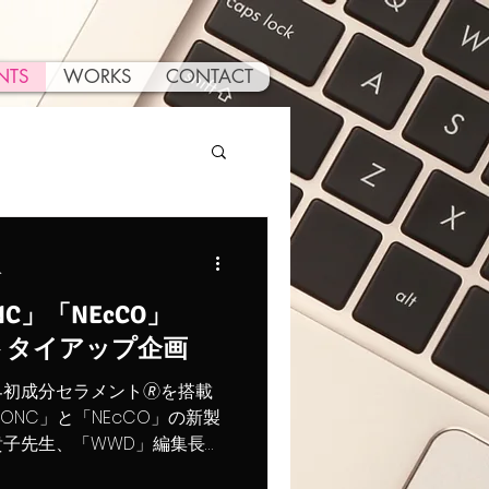
NTS
WORKS
CONTACT
分
C」「NEcCO」
トタイアップ企画
初成分セラメント🄬を搭載
NC」と「NEcCO」の新製
貴子先生、「WWD」編集長
施。 企画・運営・動画制作