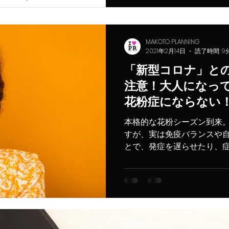
MAKOTO PLANNING
2021年2月14日
読了時間: 9
「新型コロナ」と
注意！大人になっ
花粉症にならない
知らない！花粉症
本格的な花粉シーズン到来。
べきもの
すが、実は免疫バランスや
とで、発症を遅らせたり、
るのです。花粉症や免疫バ
佐和子先生に伺います。 【監修