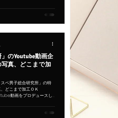
」×WWD...
分
のYoutube動画企
の写真、どこまで加
イスペ男子総合研究所」の特
真、どこまで加工ＯＫ
tube動画をプロデュースし
スティングを担当しました。
リース...