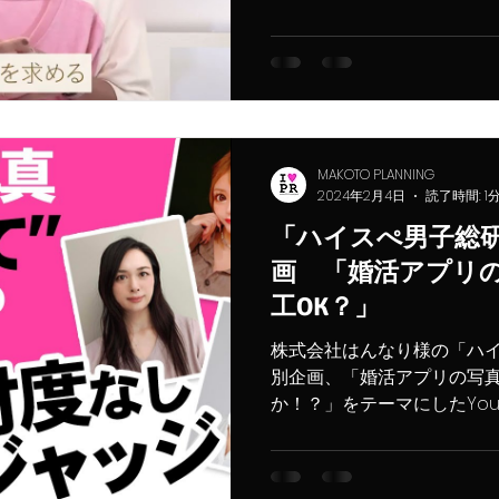
を担当いたしました。 「CONC
MAKOTO PLANNING
2024年2月4日
読了時間: 1
「ハイスぺ男子総研」
画 「婚活アプリ
工OK？」
株式会社はんなり様の「ハ
別企画、「婚活アプリの写
か！？」をテーマにしたYou
ました。 構成・台本・キャ
株式会社はんなり様 プレスリ