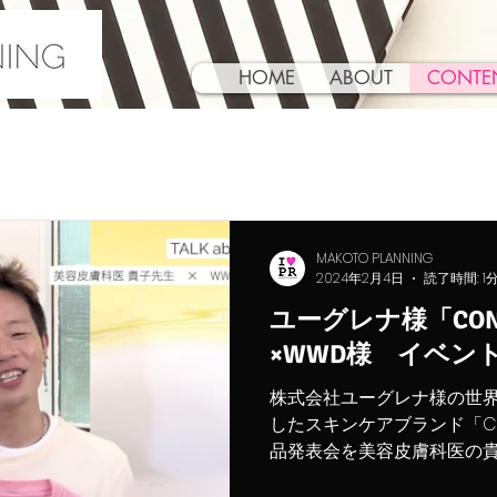
HOME
ABOUT
CONTE
MAKOTO PLANNING
2024年2月4日
読了時間: 1
ユーグレナ様「CON
×WWD様 イベン
株式会社ユーグレナ様の世界
したスキンケアブランド「CO
品発表会を美容皮膚科医の
村上要様の対談イベントで実