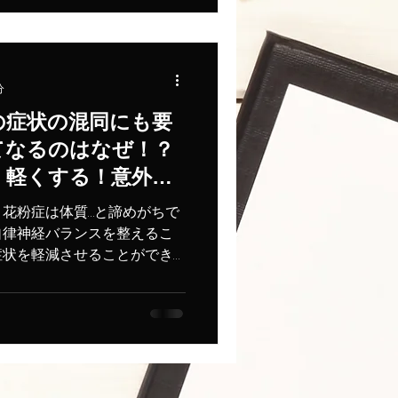
分
の症状の混同にも要
てなるのはなぜ！？
！軽くする！意外と
対策で本当に食べる
花粉症は体質…と諦めがちで
自律神経バランスを整えるこ
症状を軽減させることができ
ランスに詳しい医師の日比野
】 皮膚科医 日比野...