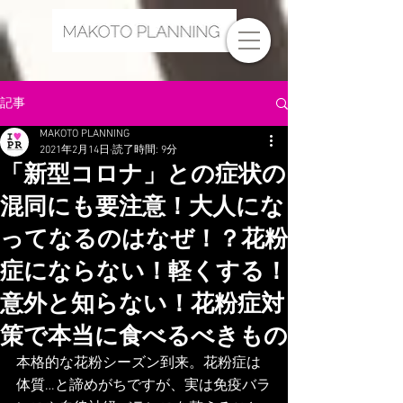
記事
MAKOTO PLANNING
2021年2月14日
読了時間: 9分
「新型コロナ」との症状の
混同にも要注意！大人にな
ってなるのはなぜ！？花粉
症にならない！軽くする！
意外と知らない！花粉症対
策で本当に食べるべきもの
本格的な花粉シーズン到来。花粉症は
体質…と諦めがちですが、実は免疫バラ