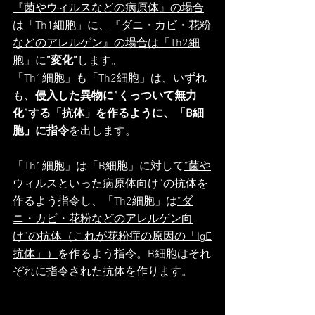
『菌やウィルスなどの病原体』の場合
は「Th1細胞」
に、
『ダニ・カビ・花粉
などのアレルゲン』の場合は「Th2細
胞」
に
”変化”
します。
「Th1細胞」も「Th2細胞」は、いずれ
も、
侵入した異物に”くっついて無力
化”する「抗体」を作るように、「B細
胞」に指令
を出します。
「Th1細胞」は「B細胞」に対して
”菌や
ウィルスといった病原体向け”の抗体
を
作るよう指令し、「Th2細胞」は
”ダ
ニ・カビ・花粉などのアレルゲン向
け”の抗体（これが花粉症の原因の「IgE
抗体」）
を作るよう指令。B細胞はそれ
ぞれに指令された抗体を作ります。