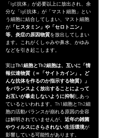
「IgE抗体」が必要以上に放出され、余
分な「IgE抗体」が「マスト細胞」とい
う細胞に結合してしまい、マスト細胞
が
「ヒスタミン」や「セロトニン」
等、炎症の原因物質
を放出してしまい
ます。これがくしゃみや鼻水、かゆみ
などを引き起こします。
実は
Th1細胞とTh2細胞は、互いに「情
報伝達物質（＝「サイトカイン」。ど
んな抗体を作るのか指示する物質）」
をバランスよく放出することによって
お互いが暴走しないように抑制
しあっ
ているといわれます。Th1細胞とTh2細
胞の活動バランスが崩れる原因の全容
は解明されていませんが、
近年の雑菌
やウィルスにさらされない生活環境
が
影響している可能性があります。